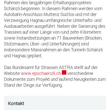
Zugehörige Objekte
Rahmen des langjährigen Erhaltungsprojektes
Schänzli begonnen. In diesem Rahmen werden vom
Autobahn-Anschluss Muttenz Süd bis und mit der
Verzweigung Hagnau umfangreiche Unterhalts- und
Ausbauarbeiten ausgeführt. Neben der Sanierung des
Trassees auf einer Länge von rund zehn Kilometern
sowie Instandsetzungen an 71 Bauwerken (Brücken,
Stützmauern, Über- und Unterführungen) sind
insbesondere Massnahmen an den Tunneln Schänzli
und Hagnau geplant.
Das Bundesamt für Strassen ASTRA stellt auf der
Externer Link wird in ein
Website
www.epschaenzli.ch
verschiedene
Dokumente zum Projekt und laufend Neuigkeiten zum
Stand der Dinge zur Verfügung.
Kontakt