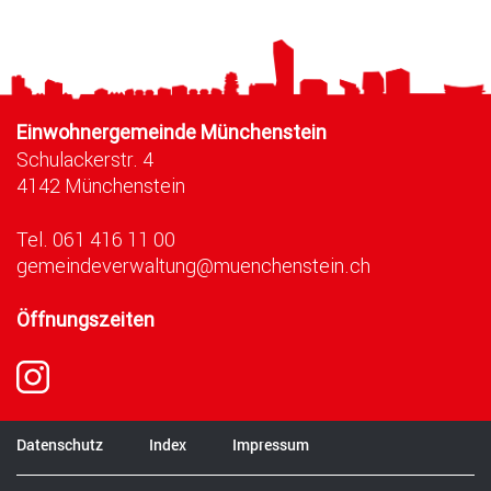
Fusszeile
Einwohnergemeinde Münchenstein
Schulackerstr. 4
4142 Münchenstein
Tel.
061 416 11 00
gemeindeverwaltung@muenchenstein.ch
Öffnungszeiten
Der Link öffnet sich in einem neuen Fenster.
Datenschutz
Index
Impressum